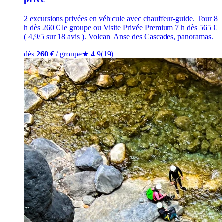
2 excursions privées en véhicule avec chauffeur-guide. Tour 8
h dès 260 € le groupe ou Visite Privée Premium 7 h dès 565 €
( 4,9/5 sur 18 avis ). Volcan, Anse des Cascades, panoramas.
dès
260
€
/ groupe
★
4.9
(
19
)