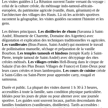
Les visites guidées à La Réunion ouvrent l'autre versant du voyage :
celui de la culture créole, du métissage indo-tamoul-africain-
européen, du patrimoine agricole (vanille, rhum, géranium) et de
l'architecture des villages des Hauts. Là où les activités sportives
racontent la géographie, les visites guidées racontent l'histoire et les
gens.
Les thèmes principaux.
Les distilleries de rhum
(Savanna à Saint-
André, Rhumerie de Charrette, Domaine des Aigrettes) avec
dégustation et explication des techniques traditionnelles vs agricoles.
Les vanilleraies
(Bras-Panon, Saint-André) qui montrent le travail
de pollinisation manuelle, séchage et préparation de la vanille
Bourbon.
Les temples tamouls et hindous
(temple Karly à Saint-
Pierre, temple tamoul de Saint-André) avec décryptage des rites
créoles métissés.
Les villages créoles
Hell-Bourg dans le cirque de
Salazie (l'un des Plus Beaux Villages de France) et Entre-Deux pour
leurs cases créoles et leurs lambrequins.
Les cours de cuisine
créole
à Saint-Gilles ou Saint-Pierre pour apprendre carry, rougail et
samoussa.
Durée et public. La plupart des visites durent 1 h 30 à 3 heures,
accessibles à toute la famille, sans condition physique particulière.
Idéales pour les jours de pluie ou pour alterner avec une journée
sportive. Les guides sont souvent locaux, parfois descendants des
familles fondatrices (vanilleraies, distilleries). Tarifs accessibles :