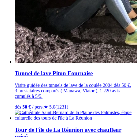
Tunnel de lave Piton Fournaise
Visite guidée des tunnels de lave de la coulée 2004 dès 50 €.
3 prestataires comparés ( Manawa, Viator ), 1 220 avis
cumulés à 5/5.
dès
50
€
/ pers.
★
5.0
(
1231
)
Tour de l'île de La Réunion avec chauffeur
privé