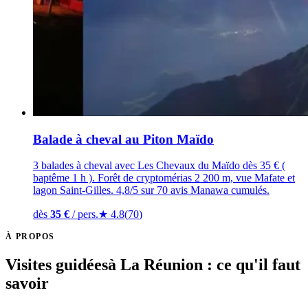
Balade à cheval au Piton Maïdo
3 balades à cheval avec Les Chevaux du Maïdo dès 35 € (
baptême 1 h ). Forêt de cryptomérias 2 200 m, vue Mafate et
lagon Saint-Gilles. 4,8/5 sur 70 avis Manawa cumulés.
dès
35
€
/ pers.
★
4.8
(
70
)
À PROPOS
Visites guidées
à La Réunion : ce qu'il faut
savoir