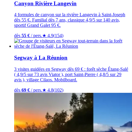
Canyon Rivière Langevin
4 formules de canyon sur la rivière Langevin à Saint-Joseph
dès 55 €. Familial dès 7 ans, classique 4,9/5 sur 140 avis,
sportif Grand Galet 95 €.
dès
55
€
/ pers.
★
4.9
(
154
)
Segway à La Réunion
3 visites guidées en Segway dès 69 € : forêt sèche Étang-Salé
( 4,9/5 sur 73 avis Viator ), port Saint-Pierre ( 4,8/5 sur 29
avis ), village Cilaos. Mobilboard.
dès
69
€
/ pers.
★
4.8
(
102
)