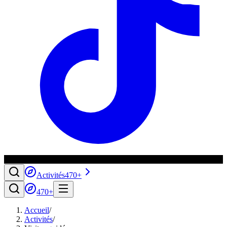
Activités
470+
470+
Accueil
/
Activités
/