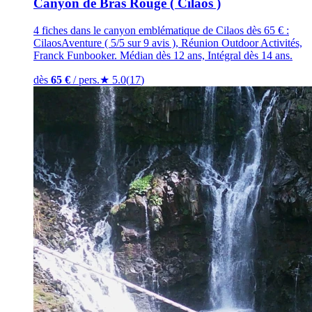
Canyon de Bras Rouge ( Cilaos )
4 fiches dans le canyon emblématique de Cilaos dès 65 € :
CilaosAventure ( 5/5 sur 9 avis ), Réunion Outdoor Activités,
Franck Funbooker. Médian dès 12 ans, Intégral dès 14 ans.
dès
65
€
/ pers.
★
5.0
(
17
)