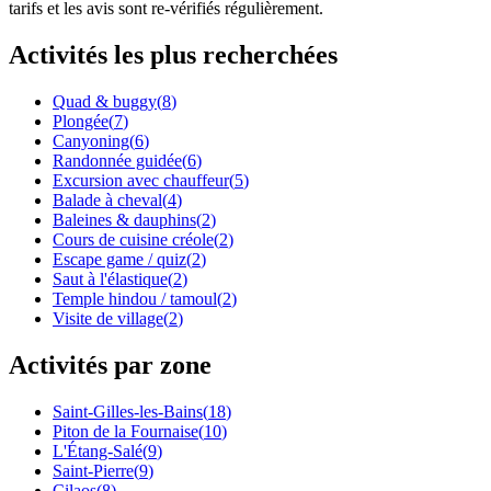
tarifs et les avis sont re-vérifiés régulièrement.
Activités les plus recherchées
Quad & buggy
(
8
)
Plongée
(
7
)
Canyoning
(
6
)
Randonnée guidée
(
6
)
Excursion avec chauffeur
(
5
)
Balade à cheval
(
4
)
Baleines & dauphins
(
2
)
Cours de cuisine créole
(
2
)
Escape game / quiz
(
2
)
Saut à l'élastique
(
2
)
Temple hindou / tamoul
(
2
)
Visite de village
(
2
)
Activités par zone
Saint-Gilles-les-Bains
(
18
)
Piton de la Fournaise
(
10
)
L'Étang-Salé
(
9
)
Saint-Pierre
(
9
)
Cilaos
(
8
)