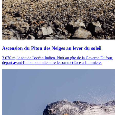
Ascension du Piton des Neiges au lever du soleil
3 070 m, le toit de l'océan Indien. Nuit au gîte de la Caverne Dufour,
départ avant l'aube pour atteindre le sommet face à la lumière.